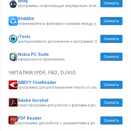
Andy
Скачать
программа, позволяющая эмулировать Android на ПК
SHAREit
Скачать
обменивайтесь файлами и папками между устройствами, по Wi-Fi
iTools
Скачать
альтернативное дополнение к программе iTunes
Nokia PC Suite
Скачать
официальное приложение
ЧИТАЛКИ (PDF, FB2, DJVU)
ABBYY FineReader
Скачать
программа для распознавания текста со сканов
Adobe Acrobat
Скачать
пакет программ для работы с файлами в формате PDF от компании Adobe
PDF Reader
Скачать
программа для работы с документами в формате pdf