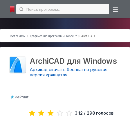
☰
Microsoft Office
Программы
Графические программы Торрент
ArchiCAD
Microsoft Excel
Microsoft PowerPoint
Microsoft Word
ArchiCAD для Windows
Интернет программы
Архикад скачать бесплатно русская
версия крякнутая
Торрент-клиенты
Загрузчики
Мессенджеры
Рейтинг
Браузеры
Аудио | Видео программы торрент
3.12 / 298 голосов
Аудио-редакторы