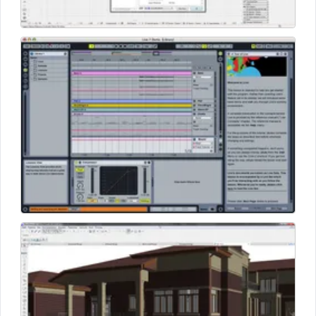
незамедлительно получает соответствующее
уведомление.
Несмотря на широкий спектр функций, ArchiCAD лишен
лишних элементов оформления. Интуитивно понятный
интерфейс позволяет быстро находить нужный для
следующего шага инструмент. С программой легко
справится даже человек, не связанный с архитектурой.
Естественная взаимосвязь между всеми частями проекта
является ключевым преимуществом системы.
При необходимости функционал ArchiCAD можно
расширить, подключив к нему дополнительные
приложения для расчета инженерных коммуникаций,
энергетических сетей, создания интерактивной
презентации и просмотра проекта на мобильных
устройствах. Программа разрабатывается для ОС
Windows и MacOS и переведена на русский язык.
Последняя версия – ArchiCAD 21 – вышла весной 2017
года.