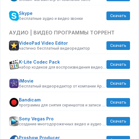
Skype
Скачать
бесплатные аудио и видео звонки
АУДИО | ВИДЕО ПРОГРАММЫ ТОРРЕНТ
VideoPad Video Editor
Скачать
частично бесплатный видеоредактор
K-Lite Codec Pack
Скачать
набор кодеков для воспроизведения видео и аудиофайлов
iMovie
Скачать
бесплатный видеоредактор от компании Apple
Bandicam
Скачать
программа для снятия скриншотов и записи видео с экрана
Sony Vegas Pro
Скачать
создание многодорожечных видео и аудио записей
Proshow Producer