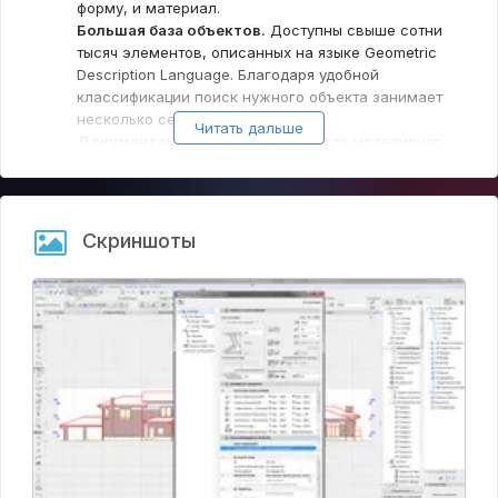
форму, и материал.
Большая база объектов.
Доступны свыше сотни
тысяч элементов, описанных на языке Geometric
Description Language. Благодаря удобной
классификации поиск нужного объекта занимает
несколько секунд.
Читать дальше
Документация.
ArchiCAD не просто моделирует
здания, а создает полноценный проект, включая
изображения и документацию. Чертежи, поэтажные
схемы, презентации и многое другое сохраняется
или экспортируется за пару кликов.
Скриншоты
Совместная работа.
Помимо персональных
проектов, в программе можно создать командные
проекты. Для передачи данных используется
сервер GraphiSoft Delta. Перед отправкой
информация обрабатывается для уменьшения
объема: передача данных между архитекторами и
другими сотрудниками компании происходит
мгновенно.
Обнаружение коллизий.
ArchiCAD автоматически
сканирует типы, классы, материалы, и прочие
свойства используемых групп и элементов. При
обнаружении коллизий архитектор