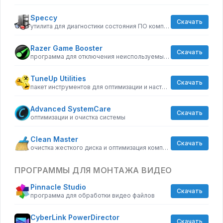
Speccy
Скачать
утилита для диагностики состояния ПО компьютера
Razer Game Booster
Скачать
программа для отключения неиспользуемых процессов
TuneUp Utilities
Скачать
пакет инструментов для оптимизации и настройки компьютеров
Advanced SystemCare
Скачать
оптимизации и очистка системы
Clean Master
Скачать
очистка жесткого диска и оптимизация компьютера в целом
ПРОГРАММЫ ДЛЯ МОНТАЖА ВИДЕО
Pinnacle Studio
Скачать
программа для обработки видео файлов
CyberLink PowerDirector
Скачать