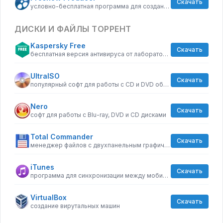
Скачать
условно-бесплатная программа для создания слайд-шоу
ДИСКИ И ФАЙЛЫ ТОРРЕНТ
Kaspersky Free
Скачать
бесплатная версия антивируса от лаборатории Касперского
UltraISO
Скачать
популярный софт для работы с CD и DVD образами
Nero
Скачать
софт для работы с Blu-ray, DVD и CD дисками
Total Commander
Скачать
менеджер файлов с двухпанельным графическим интерфейсом
iTunes
Скачать
программа для синхронизации между мобильными устройствами Apple
VirtualBox
Скачать
создание вирутальных машин