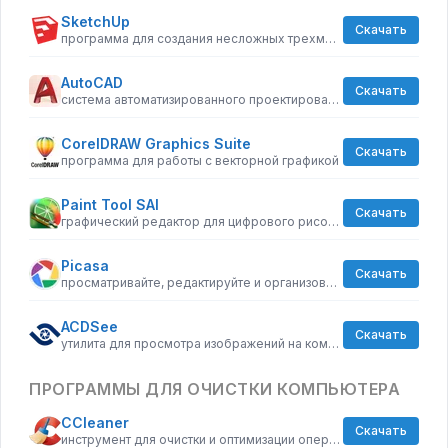
SketchUp
Скачать
программа для создания несложных трехмерных моделей
AutoCAD
Скачать
система автоматизированного проектирования от Autodesk
CorelDRAW Graphics Suite
Скачать
программа для работы с векторной графикой
Paint Tool SAI
Скачать
графический редактор для цифрового рисования
Picasa
Скачать
просматривайте, редактируйте и организовывайте изображения
ACDSee
Скачать
утилита для просмотра изображений на компьютере
ПРОГРАММЫ ДЛЯ ОЧИСТКИ КОМПЬЮТЕРА
CCleaner
Скачать
инструмент для очистки и оптимизации операционных систем Windows